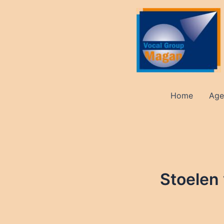
Ga
naar
de
inhoud
Home
Age
Stoelen 