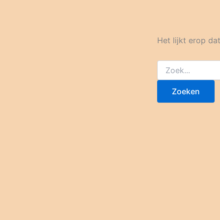
Het lijkt erop d
Zoek
naar: