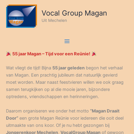
Ga
naar
Vocal Group Magan
de
Uit Mechelen
inhoud
55 jaar Magan – Tijd voor een Reünie!
Wat vliegt de tijd! Bijna
55 jaar geleden
begon het verhaal
van Magan. Een prachtig jubileum dat natuurlijk gevierd
moet worden. Maar naast feestvieren willen we ook graag
samen terugkijken op al die mooie jaren, bijzondere
optredens, vriendschappen en herinneringen.
Daarom organiseren we onder het motto
“Magan Draait
Door”
een grote Magan Reünie voor iedereen die ooit deel
uitmaakte van ons koor. Of je nu hebt gezongen bij
Jongerenkoor Mechelen
,
VocalGroup Magan
of gewoon