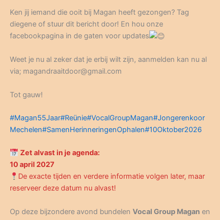
Ken jij iemand die ooit bij Magan heeft gezongen? Tag
diegene of stuur dit bericht door! En hou onze
facebookpagina in de gaten voor updates
Weet je nu al zeker dat je erbij wilt zijn, aanmelden kan nu al
via; magandraaitdoor@gmail.com
Tot gauw!
#Magan55Jaar
#Reünie
#VocalGroupMagan
#Jongerenkoor
Mechelen
#SamenHerinneringenOphalen
#10Oktober2026
Zet alvast in je agenda:
10 april 2027
De exacte tijden en verdere informatie volgen later, maar
reserveer deze datum nu alvast!
Op deze bijzondere avond bundelen
Vocal Group Magan
en