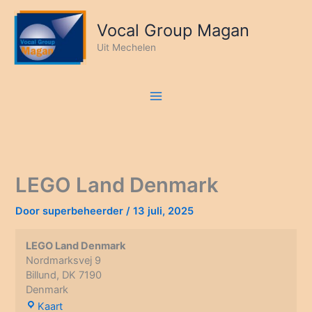
Ga
naar
Vocal Group Magan
de
Uit Mechelen
inhoud
LEGO Land Denmark
Door
superbeheerder
/
13 juli, 2025
LEGO Land Denmark
Nordmarksvej 9
Billund
,
DK 7190
Denmark
LEGO
Kaart