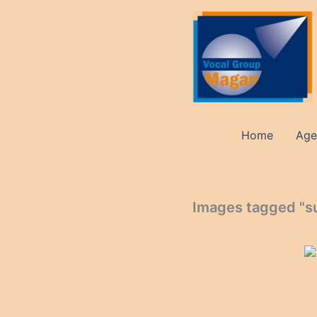
Ga
naar
de
inhoud
Home
Age
Images tagged "su