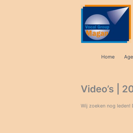
Ga
naar
de
inhoud
Home
Age
Video’s | 
Wij zoeken nog leden!