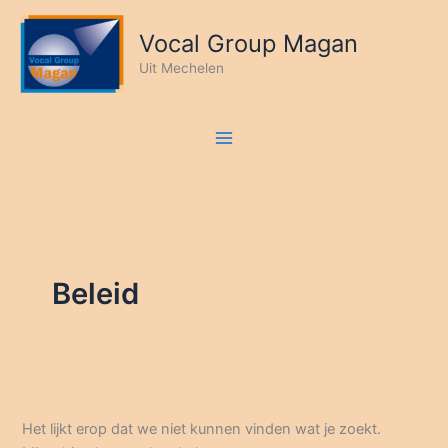
Ga
naar
Vocal Group Magan
de
Uit Mechelen
inhoud
Beleid
Het lijkt erop dat we niet kunnen vinden wat je zoekt.