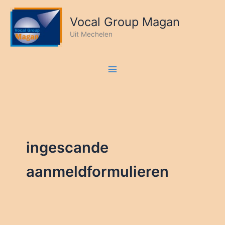
Ga
naar
Vocal Group Magan
de
Uit Mechelen
inhoud
ingescande
aanmeldformulieren