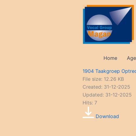
Ga
naar
de
inhoud
Home
Age
1904 Taakgroep Optre
File size: 12.26 KB
Created: 31-12-2025
Updated: 31-12-2025
Hits: 7
Download