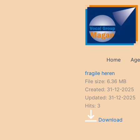
Ga
naar
de
inhoud
Home
Age
fragile heren
File size: 6.36 MB
Created: 31-12-2025
Updated: 31-12-2025
Hits: 3
Download